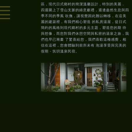
區，現代日式鄉村的簡潔溫馨設計，特別的美麗．
四週圍上了雪山支脈的綠意獻禮，週邊盎然生息與四
季不同的季風 吹撫，讓視覺因此難以轉移，在這美
麗的建築裡，有我們精心塑造 的私房湯屋，從日式
簡約的風格到現代鄉村的多元主題，塑造您的期 待
與想像，而您對我們休憩空間與私密的湯泉之旅，我
們也早已籌畫 了驚喜給您，我們喜歡這種感覺，相
信在這裡，您會體驗到前所未有 泡湯享受與完美的
假期 - 筑玥溫泉民宿。