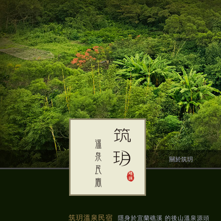
關於筑玥
筑玥溫泉民宿
隱身於宜蘭礁溪 的後山溫泉源頭